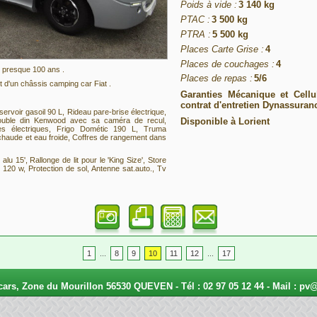
Poids à vide :
3 140 kg
PTAC :
3 500 kg
PTRA :
5 500 kg
Places Carte Grise :
4
Places de couchages :
4
 presque 100 ans .
Places de repas :
5/6
 d'un châssis camping car Fiat .
Garanties Mécanique et Cellu
contrat d'entretien Dynassura
rvoir gasoil 90 L, Rideau pare-brise électrique,
 double din Kenwood avec sa caméra de recul,
Disponible à Lorient
s électriques, Frigo Dométic 190 L, Truma
haude et eau froide, Coffres de rangement dans
alu 15', Rallonge de lit pour le 'King Size', Store
120 w, Protection de sol, Antenne sat.auto., Tv
1
...
8
9
10
11
12
...
17
rs, Zone du Mourillon 56530 QUEVEN - Tél : 02 97 05 12 44 - Mail :
pv@