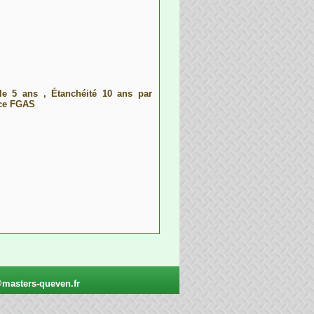
le 5 ans , Étanchéité 10 ans par
nce FGAS
masters-queven.fr