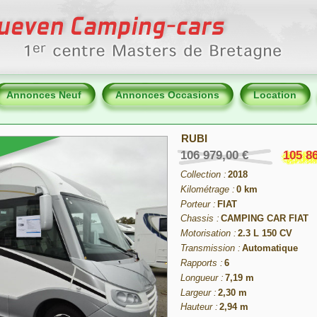
Annonces Neuf
Annonces Occasions
Location
RUBI
106 979,00 €
105 86
Collection :
2018
Kilométrage :
0 km
Porteur :
FIAT
Chassis :
CAMPING CAR FIAT
Motorisation :
2.3 L 150 CV
Transmission :
Automatique
Rapports :
6
Longueur :
7,19 m
Largeur :
2,30 m
Hauteur :
2,94 m