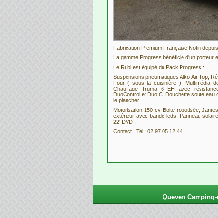
Fabrication Premium Française Notin depuis
La gamme Progress bénéficie d'un porteur et
Le Rubi est équipé du Pack Progress :
Suspensions pneumatiques Alko Air Top, Rése
Four ( sous la cuisinière ), Multimédia
Chauffage Truma 6 EH avec résistance
DuoControl et Duo C, Douchette soute eau c
le plancher.
Motorisation 150 cv, Boite robotisée, Jantes 
extérieur avec bande leds, Panneau solaire 
22' DVD .
Contact : Tel : 02.97.05.12.44
Queven Camping-ca