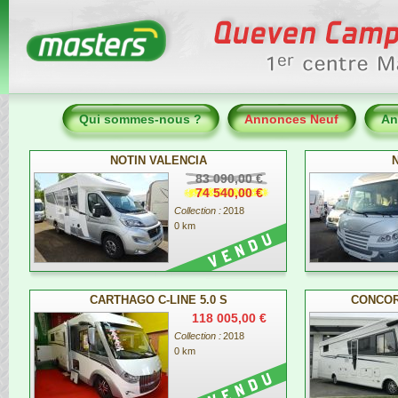
Qui sommes-nous ?
Annonces Neuf
An
NOTIN VALENCIA
83 090,00 €
74 540,00 €
Collection :
2018
0 km
CARTHAGO C-LINE 5.0 S
CONCOR
118 005,00 €
Collection :
2018
0 km