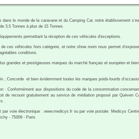
 dans le monde de la caravane et du Camping Car, notre établissement s’es
 de 3,5 Tonnes à plus de 15 Tonnes.
équipements permettant la réception de ces véhicules d'exceptions.
e de ces véhicules hors catégorie, et notre show room nous permet d’exposer
’agréables conditions.
s grandes et prestigieuses marques du marché français et européen et bien s
n , Concorde et bien évidemment toutes les marques poids-lourds d’occasio
ion : Conformément aux dispositions du code de la consommation concernant 
oit de recourir gratuitement au service de médiation proposé par Quéven C
s .
int par voie électronique : www.medicys.fr ou par voie postale: Medicys Cent
lichy - 75009 - Paris